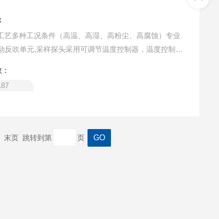
头
燃烧工艺多种工况条件（高温、高湿、高粉尘、高腐蚀）专业
动反吹单元,采样探头采用可调节温度控制器，温度控制在
采样管和滤芯等部件采用耐高温的材料制造，样气采样探头腔
数：
工况设计的，具备过滤好，气阻小功能，具备不同工况和
187
定期对采样探管和样气采样探头的过滤器进行反吹，防止
一页 末页 跳转到第
页