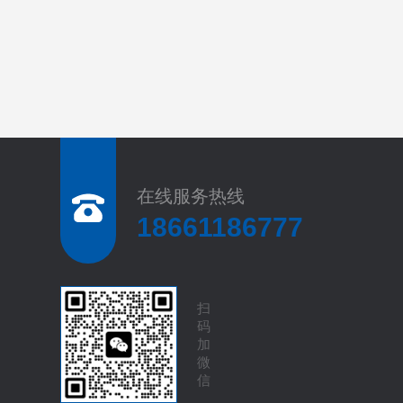
在线服务热线
18661186777
扫
码
加
微
信