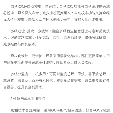
自动吹扫+自动校准，降运维：自动吹扫功能可自动清理探头滤
芯粉尘，延长探头寿命，减少滤芯更换频次；自动校准功能支持全程
无人值守校准，降低人工与标气消耗，每年可节省大量运维费用。
多级过滤+反吹，少故障：融合多级粉尘精密过滤与定时反吹技
术，缓解管路堵塞，适配高湿、高尘、高腐蚀环境，降低故障概率，
减少维修与停机成本。
模块化设计，易维护：设备采用模块化结构，部件更换简单，用
户经简单培训即可完成基础维护，降低专业运维人员依赖。
多组分监测，一机多用：可同时监测总烃、甲烷、非甲烷总烃、
苯系物、恶臭及上百种有机废气，覆盖多场景需求，避免重复采购多
台设备，提升资金利用率。
2.性能与成本平衡亮点
检测技术合规可靠：采用GC-FID气相色谱法，契合VOCs检测