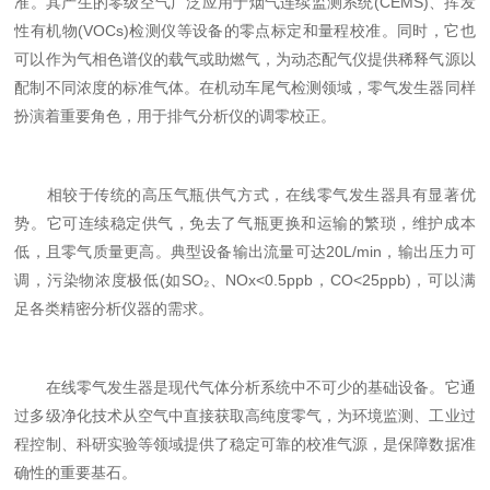
准。其产生的零级空气广泛应用于烟气连续监测系统(CEMS)、挥发
性有机物(VOCs)检测仪等设备的零点标定和量程校准。同时，它也
可以作为气相色谱仪的载气或助燃气，为动态配气仪提供稀释气源以
配制不同浓度的标准气体。在机动车尾气检测领域，零气发生器同样
扮演着重要角色，用于排气分析仪的调零校正。
相较于传统的高压气瓶供气方式，在线零气发生器具有显著优
势。它可连续稳定供气，免去了气瓶更换和运输的繁琐，维护成本
低，且零气质量更高。典型设备输出流量可达20L/min，输出压力可
调，污染物浓度极低(如SO₂、NOx<0.5ppb，CO<25ppb)，可以满
足各类精密分析仪器的需求。
在线零气发生器是现代气体分析系统中不可少的基础设备。它通
过多级净化技术从空气中直接获取高纯度零气，为环境监测、工业过
程控制、科研实验等领域提供了稳定可靠的校准气源，是保障数据准
确性的重要基石。