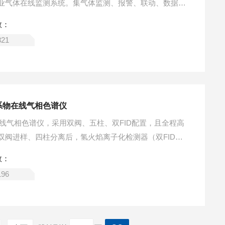
业气体在线监测系统。集气体监测、报警、联动、数据存
气体监测集成产品。
数：
321
苯系物在线气相色谱仪
物在线气相色谱仪，采用双阀、五柱、双FID配置，且全程高
双阀进样、四柱分离后，氢火焰离子化检测器（双FID）
的总烃（THC）和甲烷（CH4）浓度，非甲烷总烃（NMH
数：
，后FID测定样品中苯系物各组分的浓度。适用于污染源废
196
乙苯、二甲苯、苯乙烯、异丙苯等的含量监测。