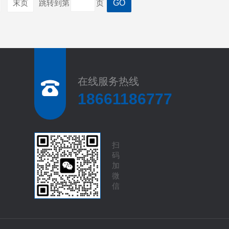
末页
跳转到第
页
在线服务热线
18661186777
扫
码
加
微
信