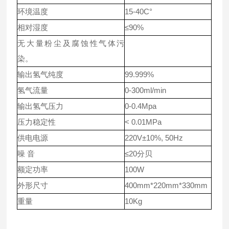
环境温度
15-40C°
相对湿度
≤90%
无大量粉尘及腐蚀性气体污
染。
输出氢气纯度
99.999%
氢气流量
0-300ml/min
输出氢气压力
0-0.4Mpa
压力稳定性
< 0.01MPa
供电电源
220V±10%, 50Hz
噪 音
≤20分贝
额定功率
100W
外形尺寸
400mm*220mm*330mm
重量
10Kg