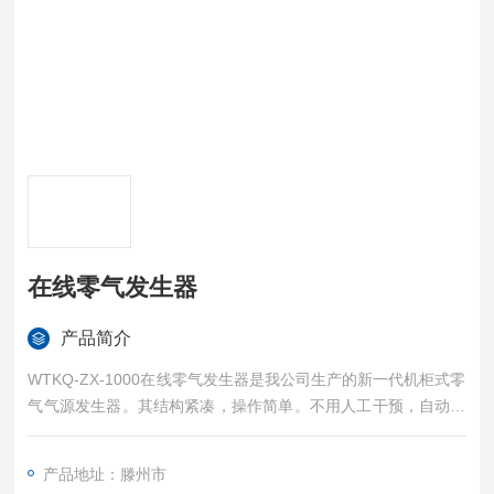
在线零气发生器
产品简介
WTKQ-ZX-1000在线零气发生器是我公司生产的新一代机柜式零
气气源发生器。其结构紧凑，操作简单。不用人工干预，自动排
空，大大提高了自动化程度，使性能更加稳定，可以满足各种型
号的气相色谱仪使用。
产品地址：滕州市