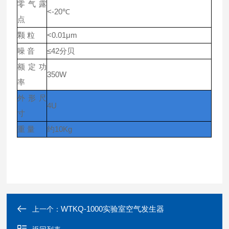
零气露
<-20℃
点
颗 粒
<0.01μm
噪 音
≤42分贝
额定功
350W
率
外形尺
4U
寸
重 量
约10Kg
WTKQ-1000实验室空气发生器
上一个：