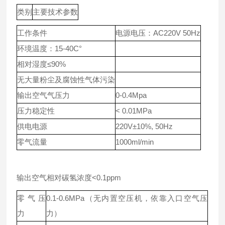
类别
主要技术参数
工作条件
电源电压：AC220V 50Hz
环境温度：15-40C°
相对湿度≤90%
无大量粉尘及腐蚀性气体污染
输出空气气压力
0-0.4Mpa
压力稳定性
< 0.01MPa
供电电源
220V±10%, 50Hz
零气流量
1000ml/min
输出空气相对碳氢浓度<0.1ppm
零气压
0.1-0.6MPa（无内置空压机，依靠入口空气压
力
力）